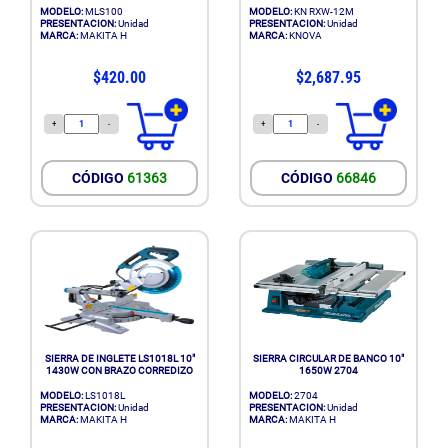
MODELO:
MLS100
MODELO:
KN RXW-12M
PRESENTACION:
Unidad
PRESENTACION:
Unidad
MARCA:
MAKITA H
MARCA:
KNOVA
$420.00
$2,687.95
+
-
+
-
CÓDIGO
61363
CÓDIGO
66846
SIERRA DE INGLETE LS1018L 10"
SIERRA CIRCULAR DE BANCO 10"
1430W CON BRAZO CORREDIZO
1650W 2704
MODELO:
LS1018L
MODELO:
2704
PRESENTACION:
Unidad
PRESENTACION:
Unidad
MARCA:
MAKITA H
MARCA:
MAKITA H