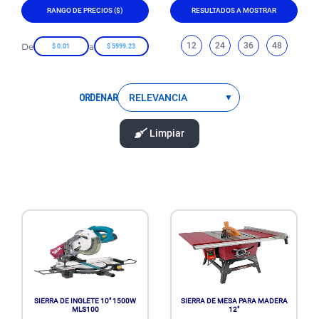
RANGO DE PRECIOS ($)
RESULTADOS A MOSTRAR
12
24
36
48
De
a
ORDENAR
Limpiar
SIERRA DE INGLETE 10" 1500W
SIERRA DE MESA PARA MADERA
MLS100
12"