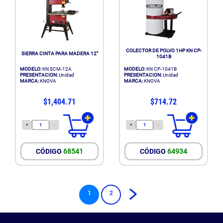
COLECTOR DE POLVO 1HP KN CP-
SIERRA CINTA PARA MADERA 12"
1041B
MODELO:
KN SCM-12A
MODELO:
KN CP-1041B
PRESENTACION:
Unidad
PRESENTACION:
Unidad
MARCA:
KNOVA
MARCA:
KNOVA
$1,404.71
$714.72
+
-
+
-
CÓDIGO
68541
CÓDIGO
64934
1
2