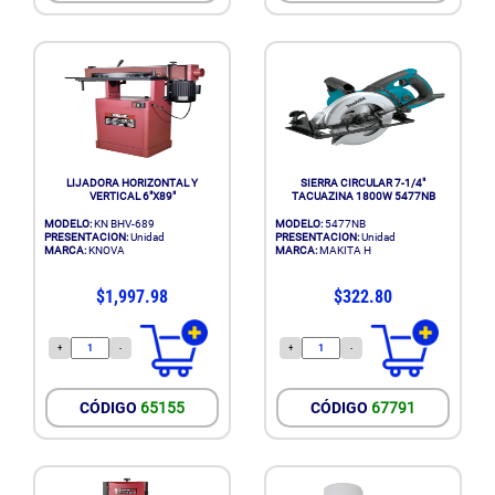
LIJADORA HORIZONTAL Y
SIERRA CIRCULAR 7-1/4"
VERTICAL 6"X89"
TACUAZINA 1800W 5477NB
MODELO:
KN BHV-689
MODELO:
5477NB
PRESENTACION:
Unidad
PRESENTACION:
Unidad
MARCA:
KNOVA
MARCA:
MAKITA H
$1,997.98
$322.80
+
-
+
-
CÓDIGO
65155
CÓDIGO
67791