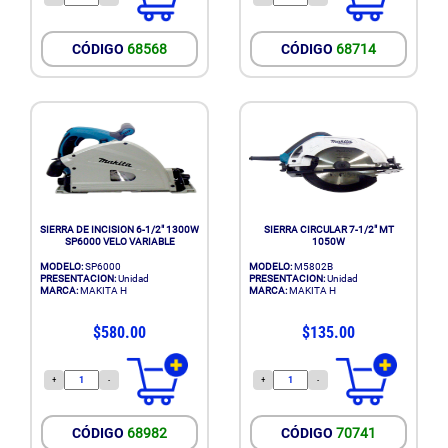
CÓDIGO
68568
CÓDIGO
68714
SIERRA DE INCISION 6-1/2" 1300W
SIERRA CIRCULAR 7-1/2" MT
SP6000 VELO VARIABLE
1050W
MODELO:
SP6000
MODELO:
M5802B
PRESENTACION:
Unidad
PRESENTACION:
Unidad
MARCA:
MAKITA H
MARCA:
MAKITA H
$580.00
$135.00
+
-
+
-
CÓDIGO
68982
CÓDIGO
70741