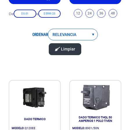
12
24
36
48
De
a
ORDENAR
Limpiar
DADO TERMICO THQL 50
DADO TERMICO
AMPERIOS 1 POLO TIVEN
MODELO:
Q120EE
MODELO:
8901/50N