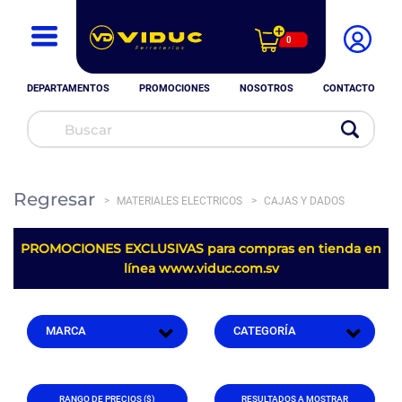
0
DEPARTAMENTOS
PROMOCIONES
NOSOTROS
CONTACTO
Regresar
MATERIALES ELECTRICOS
CAJAS Y DADOS
PROMOCIONES EXCLUSIVAS para compras en tienda en
línea
www.viduc.com.sv
RANGO DE PRECIOS ($)
RESULTADOS A MOSTRAR