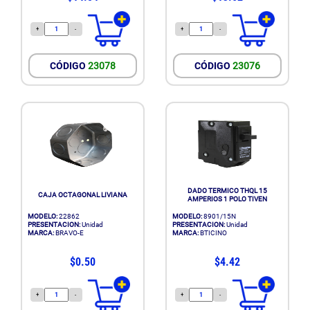
+
-
+
-
CÓDIGO
23078
CÓDIGO
23076
DADO TERMICO THQL 15
CAJA OCTAGONAL LIVIANA
AMPERIOS 1 POLO TIVEN
MODELO:
22862
MODELO:
8901/15N
PRESENTACION:
Unidad
PRESENTACION:
Unidad
MARCA:
BRAVO-E
MARCA:
BTICINO
$0.50
$4.42
+
-
+
-