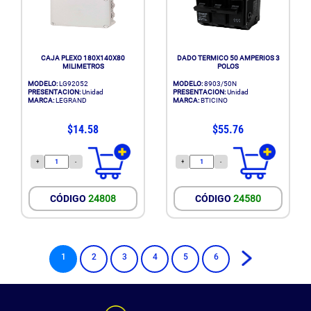
CAJA PLEXO 180X140X80
DADO TERMICO 50 AMPERIOS 3
MILIMETROS
POLOS
MODELO:
LG92052
MODELO:
8903/50N
PRESENTACION:
Unidad
PRESENTACION:
Unidad
MARCA:
LEGRAND
MARCA:
BTICINO
$14.58
$55.76
+
-
+
-
CÓDIGO
24808
CÓDIGO
24580
1
2
3
4
5
6