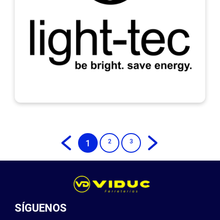
‹
›
1
2
3
SÍGUENOS