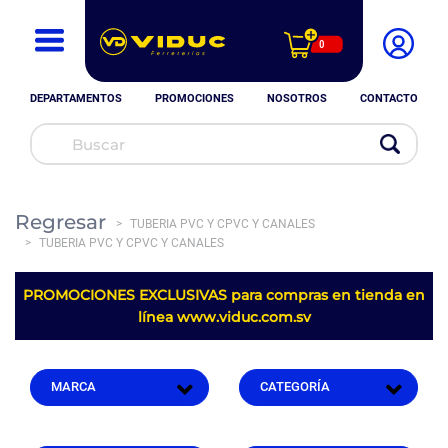
0
DEPARTAMENTOS
PROMOCIONES
NOSOTROS
CONTACTO
Regresar
TUBERIA PVC Y CPVC Y CANALES
TUBERIA PVC Y CPVC Y CANALES
PROMOCIONES EXCLUSIVAS para compras en tienda en
línea
www.viduc.com.sv