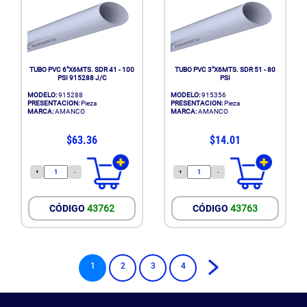
TUBO PVC 6"X6MTS. SDR 41 - 100
TUBO PVC 3"X6MTS. SDR 51 - 80
PSI 915288 J/C
PSI
MODELO:
915288
MODELO:
915356
PRESENTACION:
Pieza
PRESENTACION:
Pieza
MARCA:
AMANCO
MARCA:
AMANCO
$63.36
$14.01
+
-
+
-
CÓDIGO
43762
CÓDIGO
43763
1
2
3
4