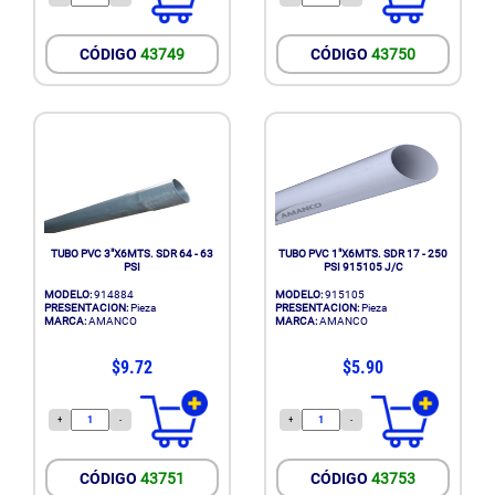
CÓDIGO
43749
CÓDIGO
43750
TUBO PVC 3"X6MTS. SDR 64 - 63
TUBO PVC 1"X6MTS. SDR 17 - 250
PSI
PSI 915105 J/C
MODELO:
914884
MODELO:
915105
PRESENTACION:
Pieza
PRESENTACION:
Pieza
MARCA:
AMANCO
MARCA:
AMANCO
$9.72
$5.90
+
-
+
-
CÓDIGO
43751
CÓDIGO
43753