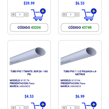
$39.99
$6.53
+
-
+
-
CÓDIGO
43204
CÓDIGO
43748
TUBO PVC 1"X6MTS. SDR 26 - 160
TUBO PVC 1.1/2 PULGADA x 6
PSI
METROS
MODELO:
915176
MODELO:
915194
PRESENTACION:
Pieza
PRESENTACION:
Pieza
MARCA:
AMANCO
MARCA:
AMANCO
$4.53
$6.99
+
-
+
-