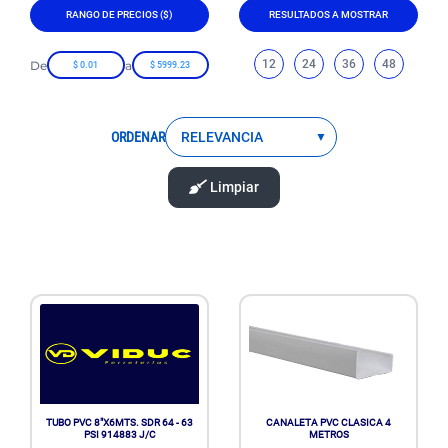
RANGO DE PRECIOS ($)
RESULTADOS A MOSTRAR
12
24
36
48
De
a
ORDENAR
Limpiar
TUBO PVC 8"X6MTS. SDR 64 - 63
CANALETA PVC CLASICA 4
PSI 914883 J/C
METROS