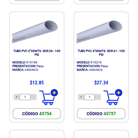
TUBO PVC 2"X6MTS. SDR 26 - 160
TUBO PVC 4"X6MTS. SDR 41 - 100
PSI
PSI
MODELO:
915198
MODELO:
915276
PRESENTACION:
Pieza
PRESENTACION:
Pieza
MARCA:
AMANCO
MARCA:
AMANCO
$12.85
$27.34
+
-
+
-
CÓDIGO
43754
CÓDIGO
43757